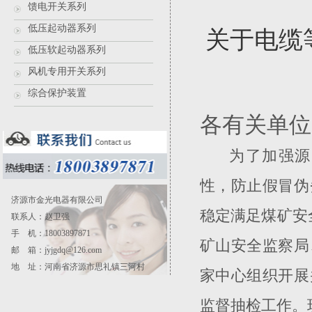
馈电开关系列
低压起动器系列
关于电缆
低压软起动器系列
风机专用开关系列
综合保护装置
各有关单位
为了加强源
性，防止假冒伪
济源市金光电器有限公司
稳定满足煤矿安
联系人：赵卫强
手 机：18003897871
矿山安全监察局
邮 箱：
jyjgdq@126.com
地 址：河南省济源市思礼镇三河村
家中心组织开展
监督抽检工作。