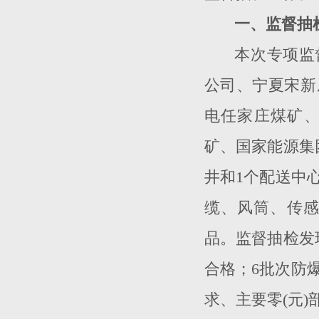
一、监督抽
本次专项监
公司、宁夏宋新
电任家庄煤矿
矿、国家能源集
井和
1
个配送中
缆、风筒、传
品。监督抽检发
合格；
6
批次防
求、主要零
(
元
)